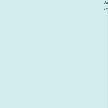
Ja
xe