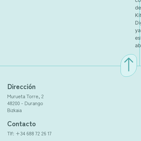
de
Ki
Di
ya
es
ab
Dirección
Murueta Torre, 2
48200 - Durango
Bizkaia
Contacto
Tlf: +34 688 72 26 17