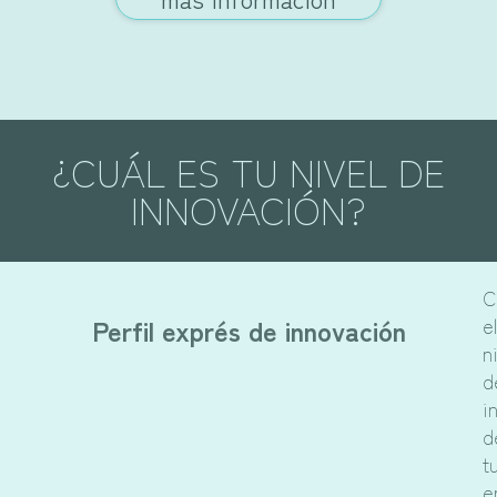
¿CUÁL ES TU NIVEL DE
INNOVACIÓN?
C
Perfil exprés de innovación
el
n
d
i
d
t
e