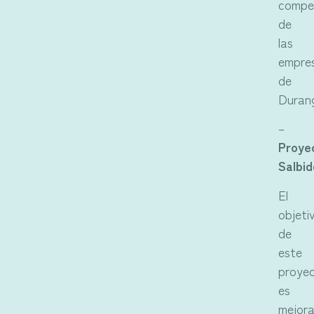
compet
de
las
empre
de
Duran
–
Proye
Salbid
El
objeti
de
este
proye
es
mejora