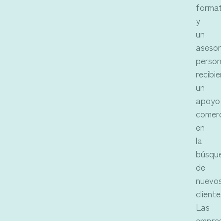
format
y
un
aseso
person
recibi
un
apoyo
comerc
en
la
búsqu
de
nuevo
cliente
Las
empre