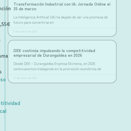
Transformación Industrial con IA: Jornada Online el
nción
25 de marzo
La Inteligencia Artificial (IA) ha dejado de ser una promesa de
futuro para convertirse en
6,55€
6 de marzo de 2026
s
DEK continúa impulsando la competitividad
ama
empresarial de Durangaldea en 2026
Desde DEK – Durangaldea Enpresa Ekimena, en 2026
continuaremos trabajando en la promoción económica de
s
lso
21 de enero de 2026
titividad
cal