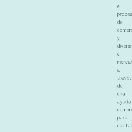
el
proce
de
comerc
y
diversi
el
merca
a
través
de
una
ayuda
comerc
para
capta