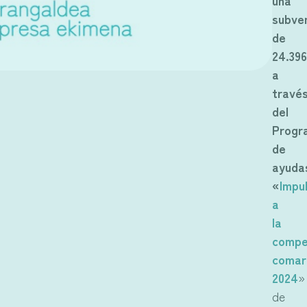
una
subve
de
24.39
a
travé
del
Progr
de
ayuda
«
Impu
a
la
compe
comar
2024
»
de