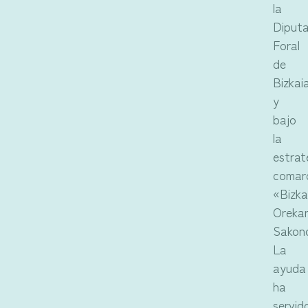
la
Diputa
Foral
de
Bizkai
y
bajo
la
estrat
comar
«Bizka
Oreka
Sakon
La
ayuda
ha
servid