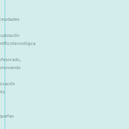
cesidades
tualización
entíficotecnológica
l
ofesorado,
omoviendo
novación
nto
queñas