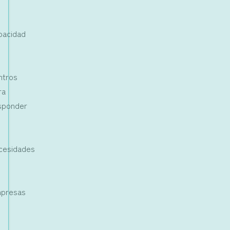
pacidad
s
ntros
ra
sponder
cesidades
presas