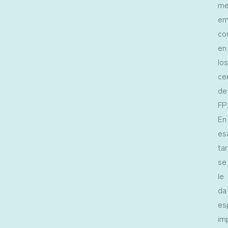
me
em
co
en
lo
ce
de
FP
En
es
ta
se
le
da
es
im