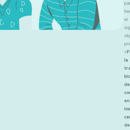
pa
ti
el
si
ob
pri
«
F
la
tr
bi
de
co
en
lo
ce
de