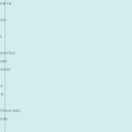
marca
cho
e
s
oyectos
ben
poner
to
ra
ofesorado.
sde
s