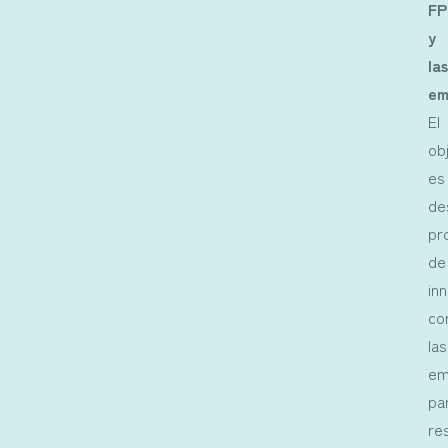
FP
y
la
em
El
ob
es
de
pr
de
in
co
las
em
pa
re