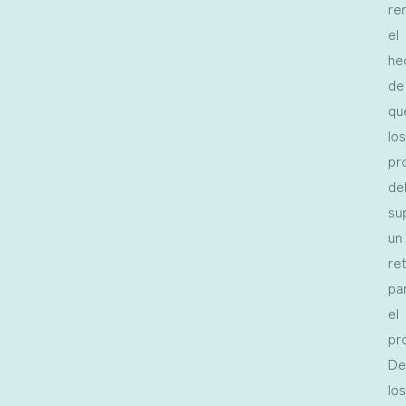
re
el
he
de
qu
lo
pr
de
su
un
re
pa
el
pr
De
lo