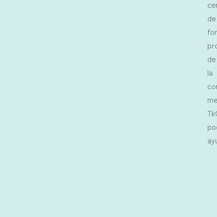
ce
de
fo
pr
de
la
co
me
Tk
po
ay