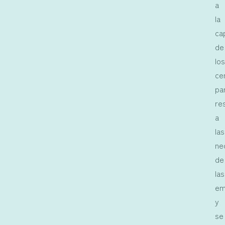
a
la
ca
de
lo
ce
pa
re
a
las
ne
de
las
em
y
se