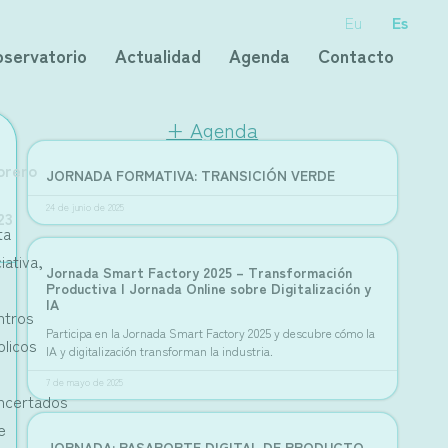
Eu
Es
servatorio
Actualidad
Agenda
Contacto
+ Agenda
brero
JORNADA FORMATIVA: TRANSICIÓN VERDE
ERIOR
UIENTE
rtunidades reales en torno a la bicicleta
bide 2023
24 de junio de 2025
23
ta
ciativa,
Jornada Smart Factory 2025 – Transformación
s
Productiva | Jornada Online sobre Digitalización y
IA
ntros
Participa en la Jornada Smart Factory 2025 y descubre cómo la
blicos
IA y digitalización transforman la industria.
7 de mayo de 2025
ncertados
e
JORNADA: PASAPORTE DIGITAL DE PRODUCTO