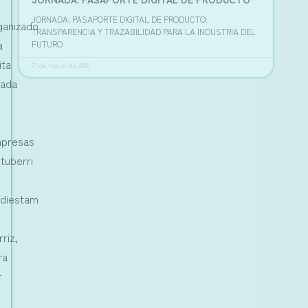
JORNADA: PASAPORTE DIGITAL DE PRODUCTO:
ganizado
TRANSPARENCIA Y TRAZABILIDAD PARA LA INDUSTRIA DEL
a
FUTURO
ita
21 de marzo de 2025
iada
presas
ntuberri
ldiestam
rriz,
ra
r