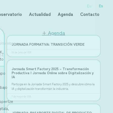
Eu
Es
servatorio
Actualidad
Agenda
Contacto
+ Agenda
ptiembre
JORNADA FORMATIVA: TRANSICIÓN VERDE
ERIOR
UIENTE
LBIDE 2024
RNADA: INNOVACIÓN COMO FACTOR CLAVE DE COMPETITIVID
K,
24 de junio de 2025
24
nto
Jornada Smart Factory 2025 – Transformación
upo
Productiva | Jornada Online sobre Digitalización y
IA
Participa en la Jornada Smart Factory 2025 y descubre cómo la
abajo
IA y digitalización transforman la industria.
7 de mayo de 2025
spertze
itala,
JORNADA: PASAPORTE DIGITAL DE PRODUCTO