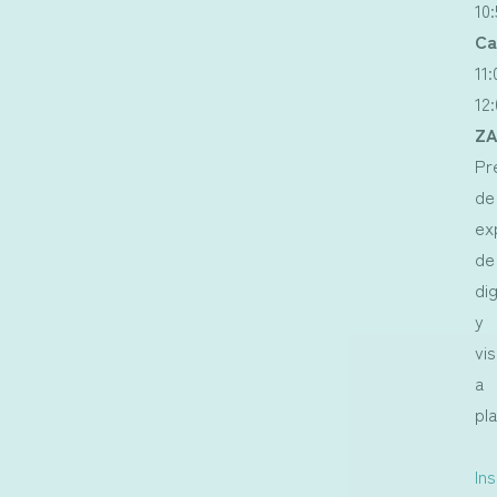
10
Ca
11:
12
ZA
Pr
de
ex
de
dig
y
vis
a
pl
In