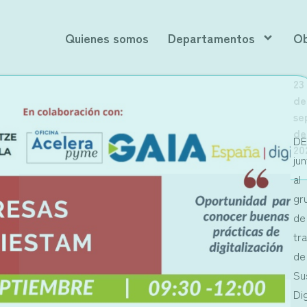
Quienes somos
Departamentos
Ob
23
de
se
ANT
SIG
de
SA
JO
DE
20
ju
al
gr
de
tr
de
Su
Dig