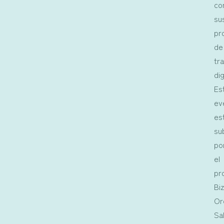
co
su
pr
de
tr
dig
Es
ev
es
su
po
el
pr
Bi
Or
Sa