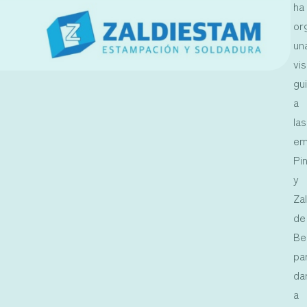
ha
or
un
vis
gu
a
las
em
Pi
y
Za
de
Be
pa
da
a